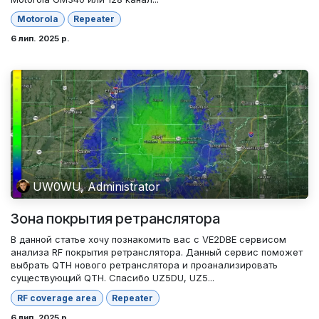
Motorola
Repeater
6 лип. 2025 р.
UW0WU, Administrator
Зона покрытия ретранслятора
В данной статье хочу познакомить вас с VE2DBE сервисом
анализа RF покрытия ретранслятора. Данный сервис поможет
выбрать QTH нового ретранслятора и проанализировать
существующий QTH. Спасибо UZ5DU, UZ5...
RF coverage area
Repeater
6 лип. 2025 р.