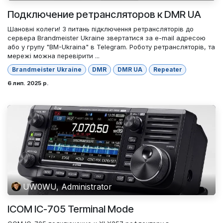
Подключение ретрансляторов к DMR UA
Шановні колеги! З питань підключення ретрансляторів до
сервера Brandmeister Ukraine звертатися за e-mail адресою
або у групу "BM-Ukraina" в Telegram. Роботу ретрансляторів, та
мережі можна перевірити ...
Brandmeister Ukraine
DMR
DMR UA
Repeater
6 лип. 2025 р.
UW0WU, Administrator
ICOM IC-705 Terminal Mode