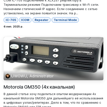
COM IC-705 подключение к XLX257 рефлектору в
Терминальном режиме Подключаем трансивер к Wi-Fi сети.
Назначаем статический IP адрес. Если соединение с сетью
установлено, на экране появится значок. На р...
IC-705
ICOM
Repeater
Terminal Mode
6 лип. 2025 р.
UW0WU, Administrator
Motorola GM350 (4х канальная)
В данной статье хочу поделиться опытом модернизации 4х
канальной Motorola GM350 для дальнейшего её использования
в цифровых узлах/репитерах. Дело в том, что по сравнению с
Motorola GM340 или 128 канал...